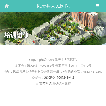
凤庆县人民医院
培训进修
CopyRight© 2019 凤庆县人民医院.
备案号：滇ICP备14003158号 云卫网审【2014】第010号
地址：凤庆县凤山镇平村村委会青云一组107号 咨询电话：0883-4215200
备案号：
滇ICP备17007248号-2
由
宙梵科技
提供技术支持