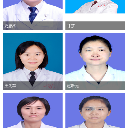
史忠杰
甘莎
王先苹
赵翠元