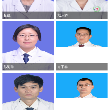
杨嫄
戴从娇
陈海珠
肖平春