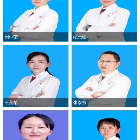
刘中荣
纪元红
王美菊
张崇东