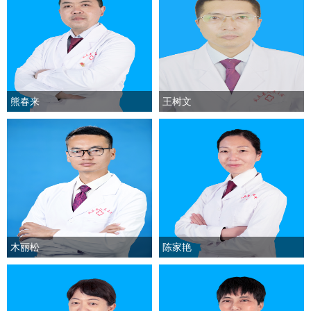
熊春来
王树文
木丽松
陈家艳