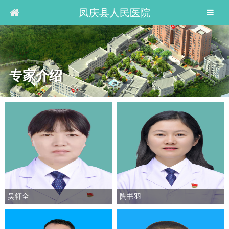
凤庆县人民医院
专家介绍
吴轩全
陶书羽