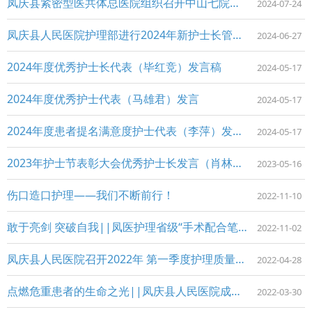
凤庆县紧密型医共体总医院组织召开中山七院帮扶专家护理专题培训
2024-07-24
凤庆县人民医院护理部进行2024年新护士长管理能力培训
2024-06-27
2024年度优秀护士长代表（毕红竞）发言稿
2024-05-17
2024年度优秀护士代表（马雄君）发言
2024-05-17
2024年度患者提名满意度护士代表（李萍）发言稿
2024-05-17
2023年护士节表彰大会优秀护士长发言（肖林泽）
2023-05-16
伤口造口护理——我们不断前行！
2022-11-10
敢于亮剑 突破自我||凤医护理省级“手术配合笔记”竞赛展风采
2022-11-02
凤庆县人民医院召开2022年 第一季度护理质量管理委员会
2022-04-28
点燃危重患者的生命之光||凤庆县人民医院成功开展首例枸橼酸纳抗凝下床旁CRRT新技术
2022-03-30