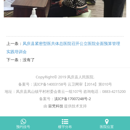
上一条：
凤庆县紧密型医共体总医院召开公立医院全面预算管理
实践培训会
下一条：没有了
CopyRight© 2019 凤庆县人民医院.
备案号：滇ICP备14003158号 云卫网审【2014】第010号
地址：凤庆县凤山镇平村村委会青云一组107号 咨询电话：0883-4215200
备案号：
滇ICP备17007248号-2
由
宙梵科技
提供技术支持
预约挂号
楼宇分布
医院位置