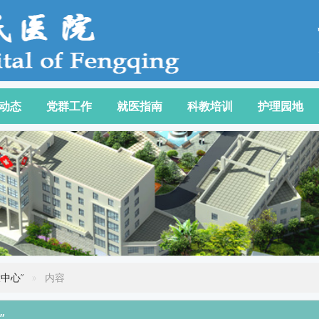
动态
党群工作
就医指南
科教培训
护理园地
中心”
内容
”