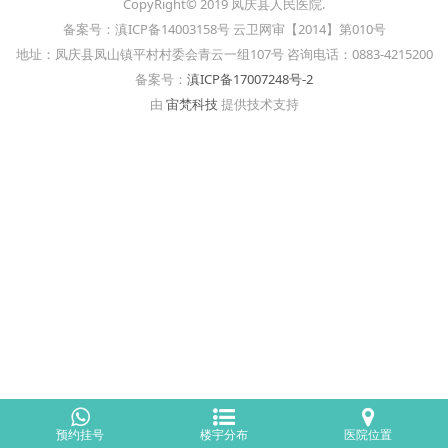
CopyRight© 2019 凤庆县人民医院.
备案号：滇ICP备14003158号 云卫网审【2014】第010号
地址：凤庆县凤山镇平村村委会青云一组107号 咨询电话：0883-4215200
备案号：
滇ICP备17007248号-2
由
宙梵科技
提供技术支持
预约挂号
楼宇分布
医院位置