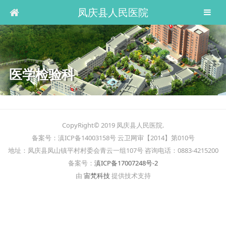
凤庆县人民医院
医学检验科
CopyRight© 2019 凤庆县人民医院.
备案号：滇ICP备14003158号 云卫网审【2014】第010号
地址：凤庆县凤山镇平村村委会青云一组107号 咨询电话：0883-4215200
备案号：
滇ICP备17007248号-2
由
宙梵科技
提供技术支持