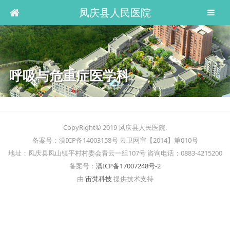
凤庆县人民医院
呼吸与危重症医学科
CopyRight© 2019 凤庆县人民医院.
备案号：滇ICP备14003158号 云卫网审【2014】第010号
地址：凤庆县凤山镇平村村委会青云一组107号 咨询电话：0883-4215200
备案号：
滇ICP备17007248号-2
由
宙梵科技
提供技术支持