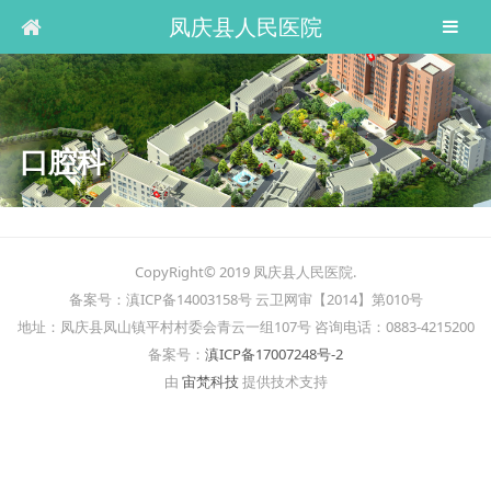
凤庆县人民医院
口腔科
CopyRight© 2019 凤庆县人民医院.
备案号：滇ICP备14003158号 云卫网审【2014】第010号
地址：凤庆县凤山镇平村村委会青云一组107号 咨询电话：0883-4215200
备案号：
滇ICP备17007248号-2
由
宙梵科技
提供技术支持