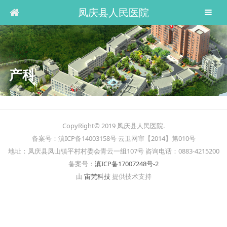
凤庆县人民医院
产科
CopyRight© 2019 凤庆县人民医院.
备案号：滇ICP备14003158号 云卫网审【2014】第010号
地址：凤庆县凤山镇平村村委会青云一组107号 咨询电话：0883-4215200
备案号：
滇ICP备17007248号-2
由
宙梵科技
提供技术支持