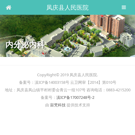
凤庆县人民医院
内分泌内科
CopyRight© 2019 凤庆县人民医院.
备案号：滇ICP备14003158号 云卫网审【2014】第010号
地址：凤庆县凤山镇平村村委会青云一组107号 咨询电话：0883-4215200
备案号：
滇ICP备17007248号-2
由
宙梵科技
提供技术支持