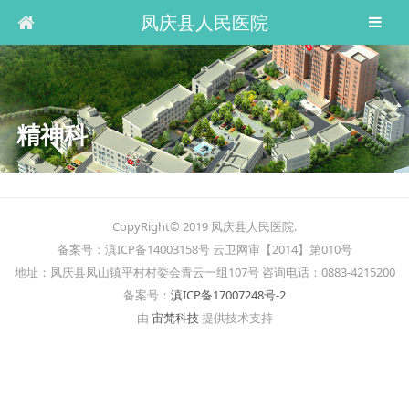
凤庆县人民医院
精神科
CopyRight© 2019 凤庆县人民医院.
备案号：滇ICP备14003158号 云卫网审【2014】第010号
地址：凤庆县凤山镇平村村委会青云一组107号 咨询电话：0883-4215200
备案号：
滇ICP备17007248号-2
由
宙梵科技
提供技术支持